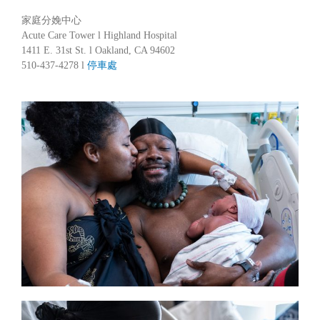
家庭分娩中心
Acute Care Tower l Highland Hospital
1411 E. 31st St. l Oakland, CA 94602
510-437-4278 l
停車處